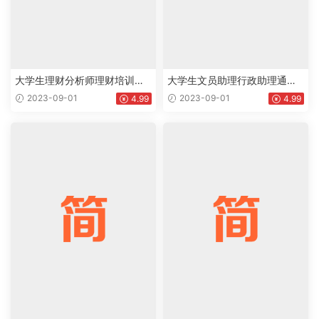
大学生理财分析师理财培训讲
大学生文员助理行政助理通用
师方案策划通用个人简历求职
个人简历求职简历Word模板下
2023-09-01
2023-09-01
4.99
4.99
简历Word模板下载doc
载doc