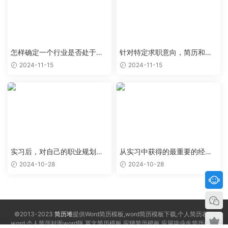
怎样确定一个行业是否处于上
针对特定求职意向，简历和求
升阶段，值得作为求职目标
职信应该如何优化
2024-11-15
2024-11-15
实习后，对自己的职业规划有
从实习中获得的最重要的经验
了哪些新的认识和调整
和教训是什么
2024-10-28
2024-10-28
©2013-2023
简历堆
提供Word简历模板,word简历模板下载,个人简历表格
word,个人简历封面word版,英文简历模板,应聘简历模板,应届毕业生简历模板,