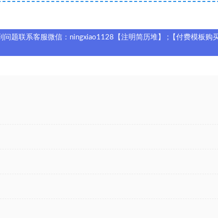
题联系客服微信：ningxiao1128【注明简历堆】 ;【付费模板购