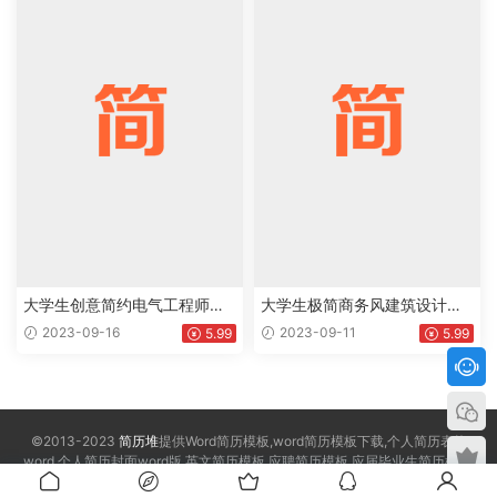
大学生创意简约电气工程师岗
大学生极简商务风建筑设计师
位个人工作简历Word模板下载
岗位个人工作简历Word模板下
2023-09-16
2023-09-11
5.99
5.99
doc
载doc
©2013-2023
简历堆
提供Word简历模板,word简历模板下载,个人简历表格
word,个人简历封面word版,英文简历模板,应聘简历模板,应届毕业生简历模板,
求职简历模板。
sitemap.xml