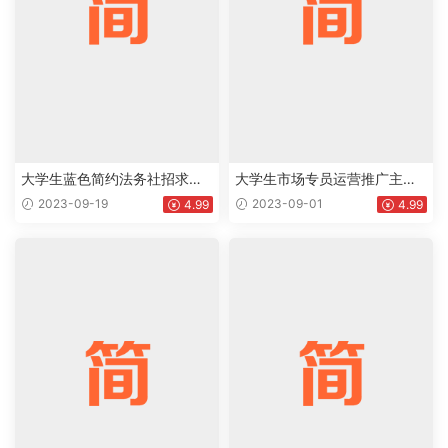
大学生蓝色简约法务社招求职
大学生市场专员运营推广主管
word简历下载doc
市场推广专员通用求职简历个
2023-09-19
2023-09-01
4.99
4.99
人简历Word模板下载doc