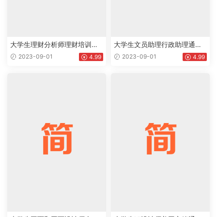
大学生理财分析师理财培训讲
大学生文员助理行政助理通用
师方案策划通用个人简历求职
个人简历求职简历Word模板下
2023-09-01
2023-09-01
4.99
4.99
简历Word模板下载doc
载doc