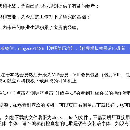
状和挑战，为自己的职业规划提供了有益的参考；
识和技能，为今后的工作打下了坚实的基础；
，为未来的职业生涯积累了宝贵的经验。
信：ningxiao1128【注明简历堆】 ;【付费模板购买后F5刷新
本站会员然后升级为VIP会员，VIP会员包含（包月VIP、包年V
您可以立即将模板下载到您的计算机上。
员中心点击左侧导航点击“升级会员”会看到升级会员的操作流
免费资源，如您看到喜欢的模板，可以页面右侧单击下载按钮，您
 如您下载的文件后缀为.docx、.doc的文件，不需要解压直接
思源黑体”字体，请在编辑前检查您的电脑是否有安装该字体，如没