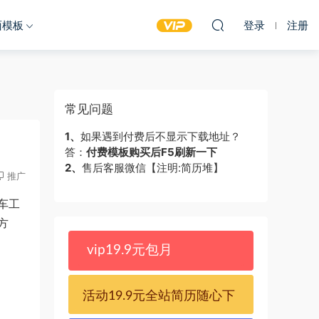
面模板
登录
注册
常见问题
1、
如果遇到付费后不显示下载地址？
答：
付费模板购买后F5刷新一下
2、
售后客服微信【注明:简历堆】
推广
车工
方
vip19.9元包月
活动19.9元全站简历随心下