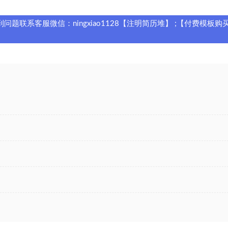
题联系客服微信：ningxiao1128【注明简历堆】 ;【付费模板购