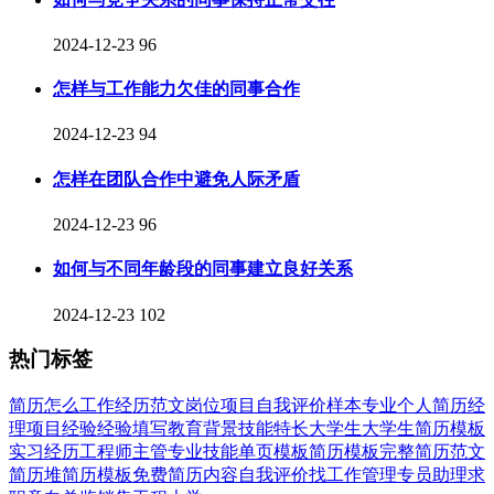
2024-12-23
96
怎样与工作能力欠佳的同事合作
2024-12-23
94
怎样在团队合作中避免人际矛盾
2024-12-23
96
如何与不同年龄段的同事建立良好关系
2024-12-23
102
热门标签
简历
怎么
工作经历
范文
岗位
项目
自我
评价
样本
专业
个人简历
经
理
项目经验
经验
填写
教育背景
技能特长
大学生
大学生简历模板
实习经历
工程师
主管
专业技能
单页模板
简历模板
完整
简历范文
简历堆
简历模板免费
简历内容
自我评价
找工作
管理
专员
助理
求