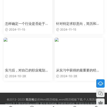
怎样确定一个行业是否处于上
针对特定求职意向，简历和求
升阶段，值得作为求职目标
职信应该如何优化
2024-11-15
2024-11-15
实习后，对自己的职业规划有
从实习中获得的最重要的经验
了哪些新的认识和调整
和教训是什么
2024-10-28
2024-10-28
©2013-2023
简历堆
提供Word简历模板,word简历模板下载,个人简历表格
word,个人简历封面word版,英文简历模板,应聘简历模板,应届毕业生简历模板,