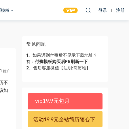
面模板
登录
注册
常见问题
1、
如果遇到付费后不显示下载地址？
答：
付费模板购买后F5刷新一下
2、
售后客服微信【注明:简历堆】
推广
历不
该如
vip19.9元包月
活动19.9元全站简历随心下