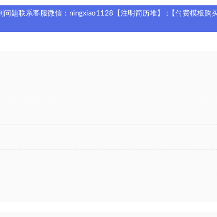
题联系客服微信：ningxiao1128【注明简历堆】 ;【付费模板购