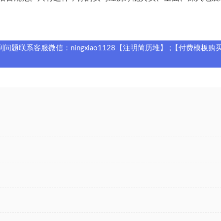
题联系客服微信：ningxiao1128【注明简历堆】 ;【付费模板购