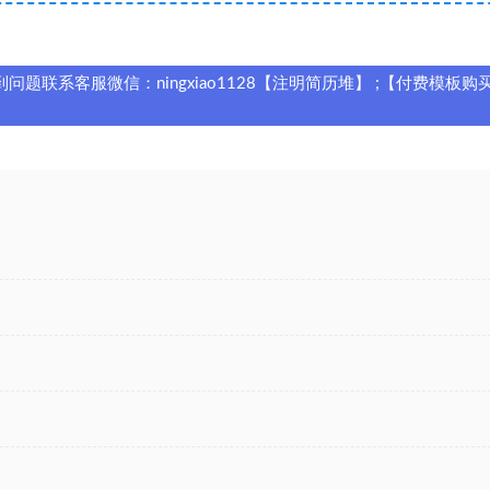
题联系客服微信：ningxiao1128【注明简历堆】 ;【付费模板购