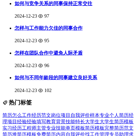
如何与竞争关系的同事保持正常交往
2024-12-23
97
怎样与工作能力欠佳的同事合作
2024-12-23
95
怎样在团队合作中避免人际矛盾
2024-12-23
96
如何与不同年龄段的同事建立良好关系
2024-12-23
102
热门标签
简历
怎么
工作经历
范文
岗位
项目
自我
评价
样本
专业
个人简历
经
理
项目经验
经验
填写
教育背景
技能特长
大学生
大学生简历模板
实习经历
工程师
主管
专业技能
单页模板
简历模板
完整
简历范文
简历堆
简历模板免费
简历内容
自我评价
找工作
管理
专员
助理
求