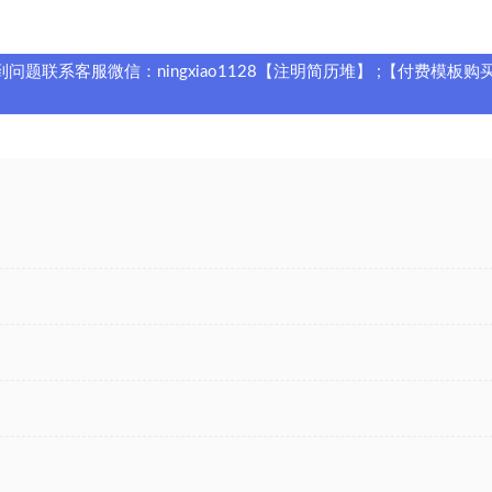
题联系客服微信：ningxiao1128【注明简历堆】 ;【付费模板购