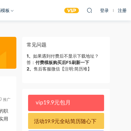
面模板
登录
注册
常见问题
1、
如果遇到付费后不显示下载地址？
答：
付费模板购买后F5刷新一下
2、
售后客服微信【注明:简历堆】
推广
vip19.9元包月
的职
实用
活动19.9元全站简历随心下