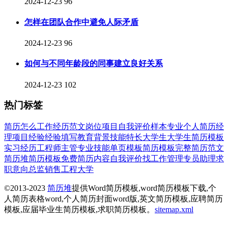
2024-12-23
96
怎样在团队合作中避免人际矛盾
2024-12-23
96
如何与不同年龄段的同事建立良好关系
2024-12-23
102
热门标签
简历
怎么
工作经历
范文
岗位
项目
自我
评价
样本
专业
个人简历
经
理
项目经验
经验
填写
教育背景
技能特长
大学生
大学生简历模板
实习经历
工程师
主管
专业技能
单页模板
简历模板
完整
简历范文
简历堆
简历模板免费
简历内容
自我评价
找工作
管理
专员
助理
求
职意向
总监
销售
工程
大学
©2013-2023
简历堆
提供Word简历模板,word简历模板下载,个
人简历表格word,个人简历封面word版,英文简历模板,应聘简历
模板,应届毕业生简历模板,求职简历模板。
sitemap.xml