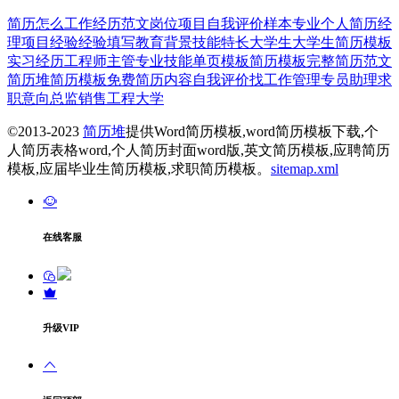
简历
怎么
工作经历
范文
岗位
项目
自我
评价
样本
专业
个人简历
经
理
项目经验
经验
填写
教育背景
技能特长
大学生
大学生简历模板
实习经历
工程师
主管
专业技能
单页模板
简历模板
完整
简历范文
简历堆
简历模板免费
简历内容
自我评价
找工作
管理
专员
助理
求
职意向
总监
销售
工程
大学
©2013-2023
简历堆
提供Word简历模板,word简历模板下载,个
人简历表格word,个人简历封面word版,英文简历模板,应聘简历
模板,应届毕业生简历模板,求职简历模板。
sitemap.xml
在线客服
升级VIP