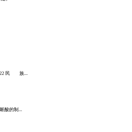
2 民 族...
哌酸的制...