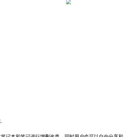
L
对笔记本和笔记进行增删改查，同时用户也可以自由分享和