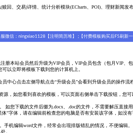
回、交易)详情、统计分析模块(ECharts、POI)、理财新
信：ningxiao1128【注明简历堆】 ;【付费模板购买后F5刷新
本站会员然后升级为VIP会员，VIP会员包含（包月VIP、包年V
您可以立即将模板下载到您的计算机上。
员中心点击左侧导航点击“升级会员”会看到升级会员的操作流
免费资源，如您看到喜欢的模板，可以页面右侧单击下载按钮，您
 如您下载的文件后缀为.docx、.doc的文件，不需要解压直接
思源黑体”字体，请在编辑前检查您的电脑是否有安装该字体，如没
历。手机编辑word文件，经常会出现排版错乱的情况，不便编辑。
出处。