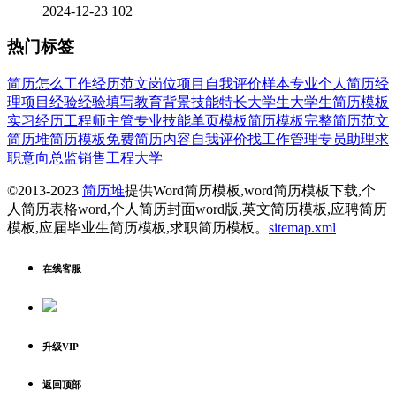
2024-12-23
102
热门标签
简历
怎么
工作经历
范文
岗位
项目
自我
评价
样本
专业
个人简历
经
理
项目经验
经验
填写
教育背景
技能特长
大学生
大学生简历模板
实习经历
工程师
主管
专业技能
单页模板
简历模板
完整
简历范文
简历堆
简历模板免费
简历内容
自我评价
找工作
管理
专员
助理
求
职意向
总监
销售
工程
大学
©2013-2023
简历堆
提供Word简历模板,word简历模板下载,个
人简历表格word,个人简历封面word版,英文简历模板,应聘简历
模板,应届毕业生简历模板,求职简历模板。
sitemap.xml
在线客服
升级VIP
返回顶部