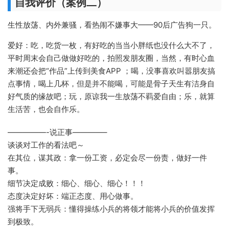
自我评价（案例二）
生性放荡、内外兼骚，看热闹不嫌事大——90后广告狗一只。
爱好：吃，吃货一枚，有好吃的当当小胖纸也没什么大不了，
平时周末会自己做做好吃的，拍照发朋友圈，当然，有时心血
来潮还会把“作品”上传到美食APP ；喝，没事喜欢叫嚣朋友搞
点事情，喝上几杯，但是并不能喝，可能是骨子天生有洁身自
好气质的缘故吧；玩，原谅我一生放荡不羁爱自由；乐，就算
生活苦，也会自作乐。
—————-说正事————–
谈谈对工作的看法吧～
在其位，谋其政：拿一份工资，必定会尽一份责，做好一件
事。
细节决定成败：细心、细心、细心！！！
态度决定好坏：端正态度、用心做事。
强将手下无弱兵：懂得操练小兵的将领才能将小兵的价值发挥
到极致。