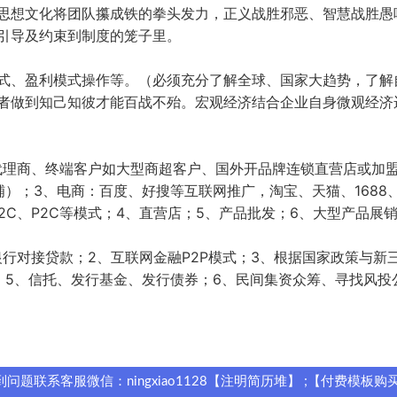
思想文化将团队攥成铁的拳头发力，正义战胜邪恶、智慧战胜愚
引导及约束到制度的笼子里。
式、盈利模式操作等。（必须充分了解全球、国家大趋势，了解
者做到知己知彼才能百战不殆。宏观经济结合企业自身微观经济
代理商、终端客户如大型商超客户、国外开品牌连锁直营店或加
）；3、电商：百度、好搜等互联网推广，淘宝、天猫、1688
C2C、P2C等模式；4、直营店；5、产品批发；6、大型产品展
行对接贷款；2、互联网金融P2P模式；3、根据国家政策与新
；5、信托、发行基金、发行债券；6、民间集资众筹、寻找风投
题联系客服微信：ningxiao1128【注明简历堆】 ;【付费模板购