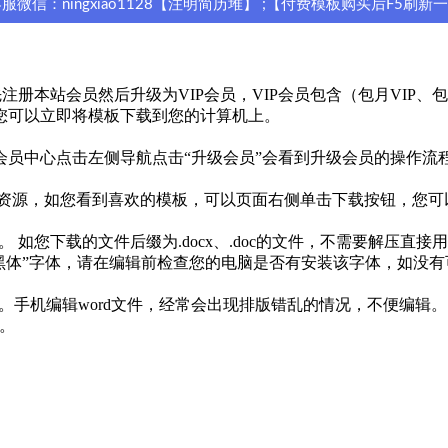
信：ningxiao1128【注明简历堆】 ;【付费模板购买后F5刷新
本站会员然后升级为VIP会员，VIP会员包含（包月VIP、包年V
您可以立即将模板下载到您的计算机上。
员中心点击左侧导航点击“升级会员”会看到升级会员的操作流
免费资源，如您看到喜欢的模板，可以页面右侧单击下载按钮，您
 如您下载的文件后缀为.docx、.doc的文件，不需要解压直接
思源黑体”字体，请在编辑前检查您的电脑是否有安装该字体，如没
历。手机编辑word文件，经常会出现排版错乱的情况，不便编辑。
。