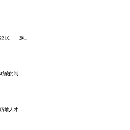
2 民 族...
哌酸的制...
历堆人才...