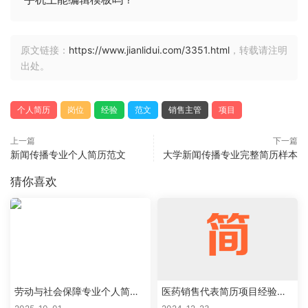
原文链接：
https://www.jianlidui.com/3351.html
，转载请注明
出处。
个人简历
岗位
经验
范文
销售主管
项目
上一篇
下一篇
新闻传播专业个人简历范文
大学新闻传播专业完整简历样本
猜你喜欢
劳动与社会保障专业个人简历
医药销售代表简历项目经验怎
范文
么写