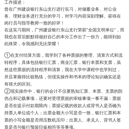
工作描述：
曾在广州建设银行东山支行进行实习，对储蓄业务、对公业
务、理财业务进行充分的学习，对学习内容深刻理解。获得在
岗行员与指导教师一致的好评！
在这实习期间，广州建设银行东山支行荣获“全国文明单位”，而
我也在背后默默得做好自己的本分工作出了一份力，能得到如
此殊荣，令我感到无比荣耀！
①在支付结算方面，我学到了各种票据的整理、清算方式和流
转程序，具体包括银行汇票，商业汇票，银行本票和支票，虽
然这些票据的流转程序和清算，我在大学中课程中也学到过，
并且掌握得比较熟练，但现实操作和书本的理论知识确实还是
有很大的区别。
②现实操作中，银行的会计不仅要熟知汇票、本票、支票的防
伪点和记载事项，还要对受理票据的审核事项一事不漏：票据
是否在提示付款期限内；票据记载的收款人或背书人是否确为
持票人单位或个人；出票金额大小写是否一致，银行汇票和本
票的小写金额是否用压数机压印；出票人、承兑人、背书人签
章是否与银行预留印鉴相符等等事项。