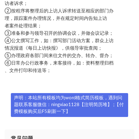
访者诉求；
②按程序将整理后的上访人诉求转送至相应的部门办
理，跟踪案件办理情况，并在规定时间内告知上访
者案件处理结果；
③准备和参与领导召开的协调会议，并做会议记录；
④公文撰写工作，如：撰写部门活动方案，群众上访
情况报道《每日上访快报》，供领导审批查阅；
⑤办理政府各部门间来往文件的交办、转办、督办；
⑥日常办公行政事务，来客接待，如：资料整理归档
、文件打印和传送等；
声明：本站所有模板均为word格式简历模板，遇到问
题联系客服微信：ningxiao1128【注明简历堆】 ;【付
费模板购买后F5刷新一下】
常见问题