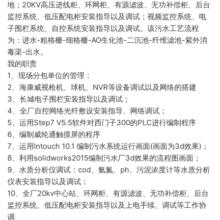
地；20KV高压进线柜、环网柜、有源滤波、无功补偿柜、后台
监控系统、低压配电柜安装指导以及调试；视频监控系统、电
子围栏系统、自控系统安装指导以及调试。该污水工艺流程
为：进水-粗格栅-细格栅-AO生化池-二沉池-纤维滤池-紫外消
毒渠-出水。
我的职责
1、现场分包单位的管理；
2、海康威视枪机、球机、NVR等设备调试以及网络的搭建
3、长城电子围栏安装指导以及调试；
4、全厂自控网络光纤敷设安装指导、网络调试；
5、运用Step7 V5.5软件对西门子300的PLC进行编制程序
6、编制威纶通触摸屏的程序
7、运用Intouch 10.1 编制污水系统运行画面(画面为3d效果)；
8、利用solidworks2015编制污水厂3d效果的流程图画面；
9、水质分析仪调试：cod、氨氮、ph、污泥浓度计等水质分析
仪表安装指导以及调试；
10、全厂20kv中心站、环网柜、有源滤波、无功补偿柜、后台
监控系统、低压配电柜安装指导以及上电手续、调试等工作协
调