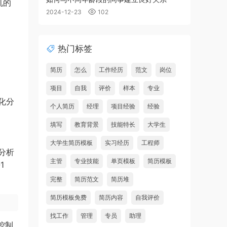
机的
2024-12-23
102
热门标签
简历
怎么
工作经历
范文
岗位
项目
自我
评价
样本
专业
化分
个人简历
经理
项目经验
经验
填写
教育背景
技能特长
大学生
大学生简历模板
实习经历
工程师
分析
主管
专业技能
单页模板
简历模板
1
完整
简历范文
简历堆
简历模板免费
简历内容
自我评价
找工作
管理
专员
助理
控制