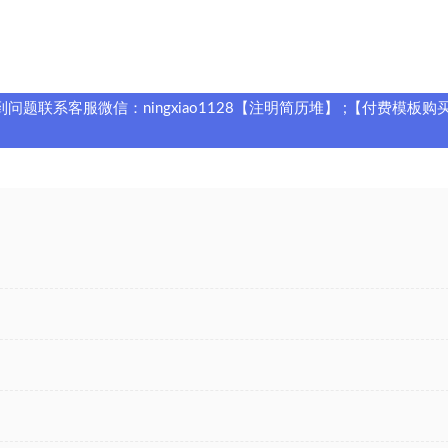
题联系客服微信：ningxiao1128【注明简历堆】 ;【付费模板购