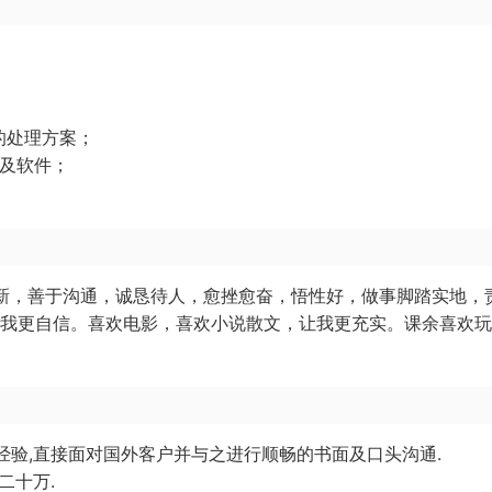
；
的处理方案；
统及软件；
创新，善于沟通，诚恳待人，愈挫愈奋，悟性好，做事脚踏实地，
让我更自信。喜欢电影，喜欢小说散文，让我更充实。课余喜欢
单经验,直接面对国外客户并与之进行顺畅的书面及口头沟通.
二十万.