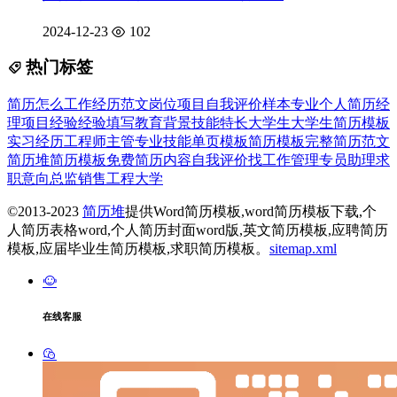
2024-12-23
102
热门标签
简历
怎么
工作经历
范文
岗位
项目
自我
评价
样本
专业
个人简历
经
理
项目经验
经验
填写
教育背景
技能特长
大学生
大学生简历模板
实习经历
工程师
主管
专业技能
单页模板
简历模板
完整
简历范文
简历堆
简历模板免费
简历内容
自我评价
找工作
管理
专员
助理
求
职意向
总监
销售
工程
大学
©2013-2023
简历堆
提供Word简历模板,word简历模板下载,个
人简历表格word,个人简历封面word版,英文简历模板,应聘简历
模板,应届毕业生简历模板,求职简历模板。
sitemap.xml
在线客服