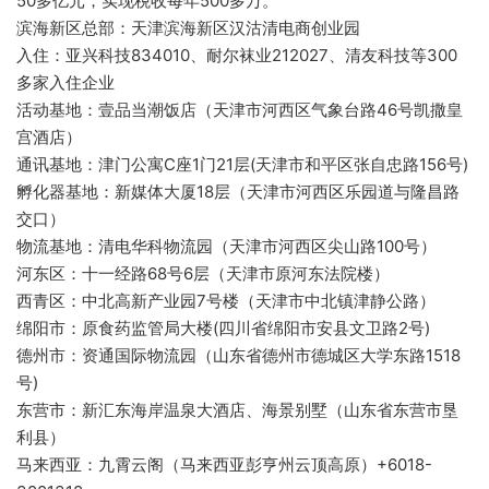
50多亿元，实现税收每年500多万。
滨海新区总部：天津滨海新区汉沽清电商创业园
入住：亚兴科技834010、耐尔袜业212027、清友科技等300
多家入住企业
活动基地：壹品当潮饭店（天津市河西区气象台路46号凯撒皇
宫酒店）
通讯基地：津门公寓C座1门21层(天津市和平区张自忠路156号)
孵化器基地：新媒体大厦18层（天津市河西区乐园道与隆昌路
交口）
物流基地：清电华科物流园（天津市河西区尖山路100号）
河东区：十一经路68号6层（天津市原河东法院楼）
西青区：中北高新产业园7号楼（天津市中北镇津静公路）
绵阳市：原食药监管局大楼(四川省绵阳市安县文卫路2号)
德州市：资通国际物流园（山东省德州市德城区大学东路1518
号)
东营市：新汇东海岸温泉大酒店、海景别墅（山东省东营市垦
利县）
马来西亚：九霄云阁（马来西亚彭亨州云顶高原）+6018-