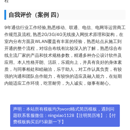
程
自我评价（案例 四）
9年通信行业工作经验,熟悉移动、联通、电信、电网等运营商工
作规范及流程, 熟悉2G/3G/4G无线接入网技术原理和架构，在
室内分布方面及WLAN覆盖有丰富的经验，熟悉站点从施工到
开通的整个流程，对综合布线有比较深入的了解，熟悉综合布
线主流厂家的产品和技术规格参数，精通多种办公设计软件及
应用。本人性格开朗、活跃，乐观向上，并具有良好的身体素
质，与同事相处和睦融洽，乐于助人，对工作认真负责，有较
强的沟通和团队合作能力，有较快的适应及融入能力，在短期
内能适应工作环境，吃苦耐劳，为人诚实，做事有耐心。
声明：本站所有模板均为word格式简历模板，遇到问
题联系客服微信：ningxiao1128【注明简历堆】 ;【付
费模板购买后F5刷新一下】