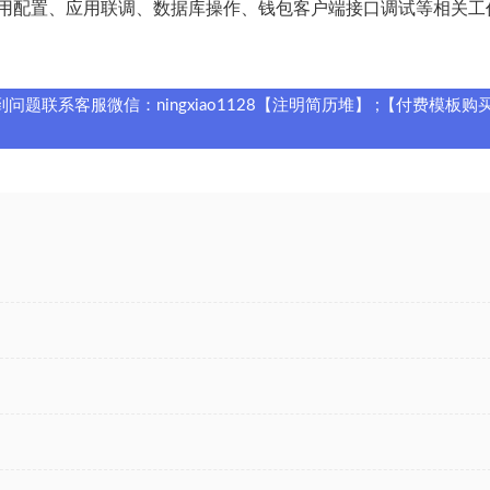
用配置、应用联调、数据库操作、钱包客户端接口调试等相关工
题联系客服微信：ningxiao1128【注明简历堆】 ;【付费模板购