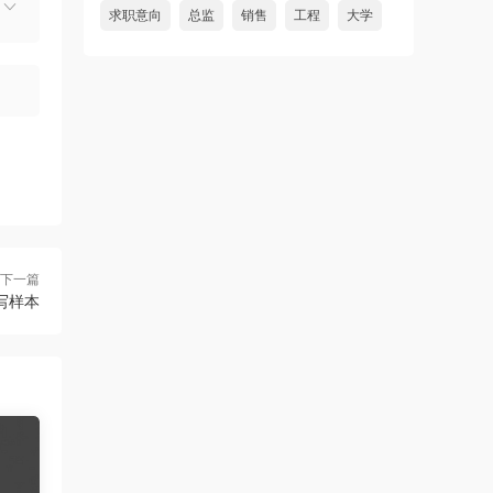
求职意向
总监
销售
工程
大学
下一篇
写样本