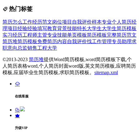
热门标签
简历
怎么
工作经历
范文
岗位
项目
自我
评价
样本
专业
个人简历
经
理
项目经验
经验
填写
教育背景
技能特长
大学生
大学生简历模板
实习经历
工程师
主管
专业技能
单页模板
简历模板
完整
简历范文
简历堆
简历模板免费
简历内容
自我评价
找工作
管理
专员
助理
求
职意向
总监
销售
工程
大学
©2013-2023
简历堆
提供Word简历模板,word简历模板下载,个
人简历表格word,个人简历封面word版,英文简历模板,应聘简历
模板,应届毕业生简历模板,求职简历模板。
sitemap.xml
在线客服
升级VIP