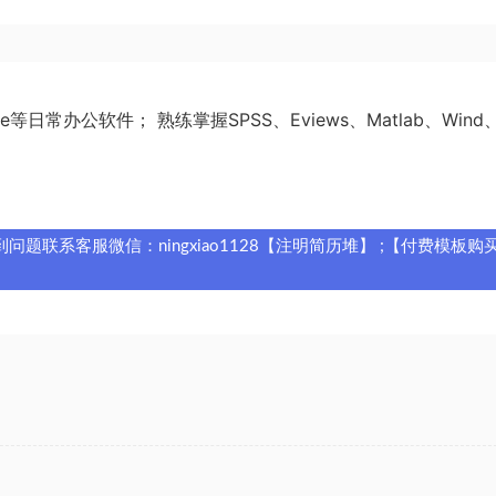
日常办公软件； 熟练掌握SPSS、Eviews、Matlab、Wind
题联系客服微信：ningxiao1128【注明简历堆】 ;【付费模板购