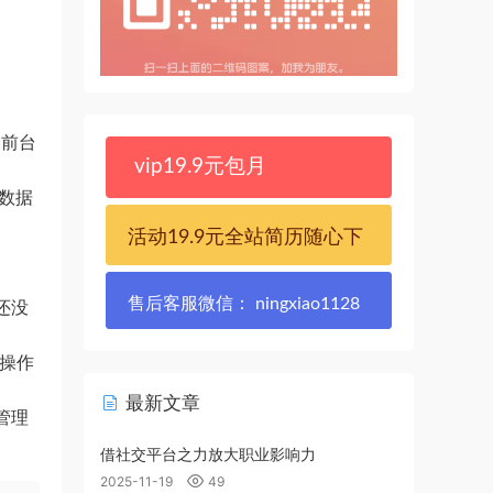
、前台
vip19.9元包月
对数据
活动19.9元全站简历随心下
售后客服微信： ningxiao1128
还没
台操作
最新文章
管理
借社交平台之力放大职业影响力
2025-11-19
49