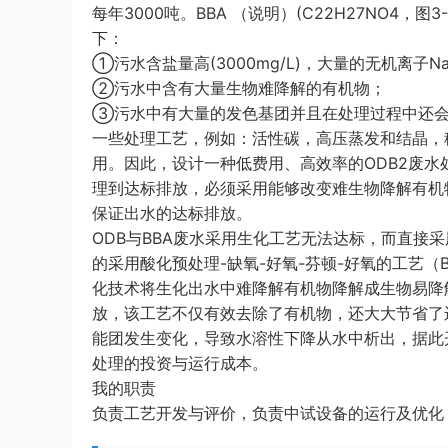
每年3000吨。BBA （说明）(C22H27NO4，
下：
①污水含盐量高(3000mg/L)，大量的无机离子N
②污水中含有大量生物难降解的有机物；
③污水中有大量的发色基团并且在处理过程中还
一些处理工艺，例如：活性碳，高压蒸发和结晶，稀
用。因此，设计一种低费用、高效率的ODB2废
理到达标排放，必须采用能够改变难生物降解有机
保证出水的达标排放。
ODB与BBA废水采用生化工艺无法达标，而直接
的采用酸化预处理-缺氧-好氧-芬顿-好氧的工艺
化技术将生化出水中难降解有机物降解成生物易降
放，该工艺不仅有效去除了有机物，还大大节省了
能团发生变化，导致水溶性下降从水中析出，据此
处理的投资与运行成本。
我的职责
负责工艺开发与评价，负责中试设备的运行及优化