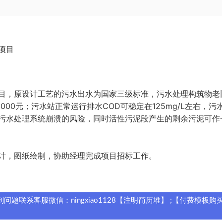
项目
目，原设计工艺的污水出水为国家三级标准，污水处理构筑物老
00元；污水站正常运行排水COD可稳定在125mg/L左右，污
污水处理系统崩溃的风险，同时活性污泥段产生的剩余污泥可作
计，图纸绘制，协助经理完成项目招标工作。
题联系客服微信：ningxiao1128【注明简历堆】 ;【付费模板购