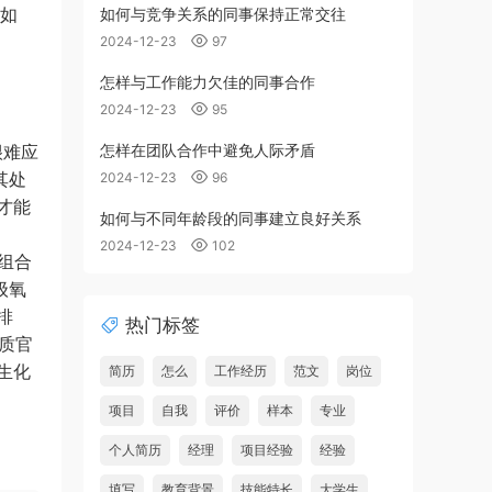
点如
如何与竞争关系的同事保持正常交往
2024-12-23
97
怎样与工作能力欠佳的同事合作
2024-12-23
95
很难应
怎样在团队合作中避免人际矛盾
其处
2024-12-23
96
才能
如何与不同年龄段的同事建立良好关系
2024-12-23
102
组合
级氧
排
热门标签
质官
生化
简历
怎么
工作经历
范文
岗位
项目
自我
评价
样本
专业
个人简历
经理
项目经验
经验
填写
教育背景
技能特长
大学生