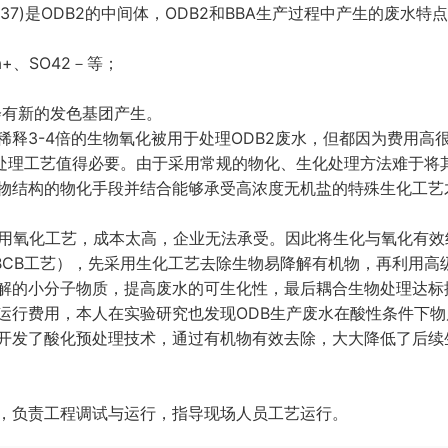
图3-37)是ODB2的中间体，ODB2和BBA生产过程中产生的废水特
a+、SO42－等；
会有新的发色基团产生。
释3-4倍的生物氧化被用于处理ODB2废水，但都因为费用高
水处理工艺值得必要。由于采用常规的物化、生化处理方法难于将
物结构的物化手段并结合能够承受高浓度无机盐的特殊生化工艺
采用氧化工艺，成本太高，企业无法承受。因此将生化与氧化有效
（BCB工艺），先采用生化工艺去除生物易降解有机物，再利用高
解的小分子物质，提高废水的可生化性，最后耦合生物处理达标
运行费用，本人在实验研究也发现ODB生产废水在酸性条件下物
开发了酸化预处理技术，通过有机物有效去除，大大降低了后续
，负责工程调试与运行，指导现场人员工艺运行。