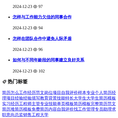
2024-12-23
97
怎样与工作能力欠佳的同事合作
2024-12-23
94
怎样在团队合作中避免人际矛盾
2024-12-23
96
如何与不同年龄段的同事建立良好关系
2024-12-23
102
热门标签
简历
怎么
工作经历
范文
岗位
项目
自我
评价
样本
专业
个人简历
经
理
项目经验
经验
填写
教育背景
技能特长
大学生
大学生简历模板
实习经历
工程师
主管
专业技能
单页模板
简历模板
完整
简历范文
简历堆
简历模板免费
简历内容
自我评价
找工作
管理
专员
助理
求
职意向
总监
销售
工程
大学