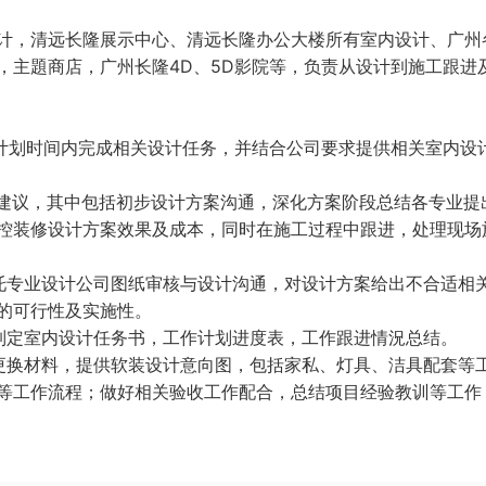
计，清远长隆展示中心、清远长隆办公大楼所有室内设计、广州
，主題商店，广州长隆4D、5D影院等，负责从设计到施工跟进
计计划时间内完成相关设计任务，并结合公司要求提供相关室内设
审建议，其中包括初步设计方案沟通，深化方案阶段总结各专业提
控装修设计方案效果及成本，同时在施工过程中跟进，处理现场
托专业设计公司图纸审核与设计沟通，对设计方案给出不合适相
的可行性及实施性。
制定室内设计任务书，工作计划进度表，工作跟进情況总结。
更换材料，提供软装设计意向图，包括家私、灯具、洁具配套等
等工作流程；做好相关验收工作配合，总结项目经验教训等工作