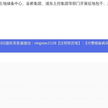
土地储备中心、金桥集团、浦东土控集团等部门开展征地包干、
题联系客服微信：ningxiao1128【注明简历堆】 ;【付费模板购